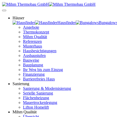
Häuser
Hausfinder
Bungalow
Angebote
Thermokonzept
Mihm Qualität
Referenzen
Musterhaus
Hausbesichtigungen
Ausbaustufen
Bauweise
Bauplanung
Ihr Weg bis zum Einzug
Finanzierung
Barrierefreies Haus
Sanierung
Sanierung & Modernisierung
Serielle Sanierung
Flächenheizung
Mauertrockenlegung
Lifton Homelift
Mihm Qualität
Übersicht