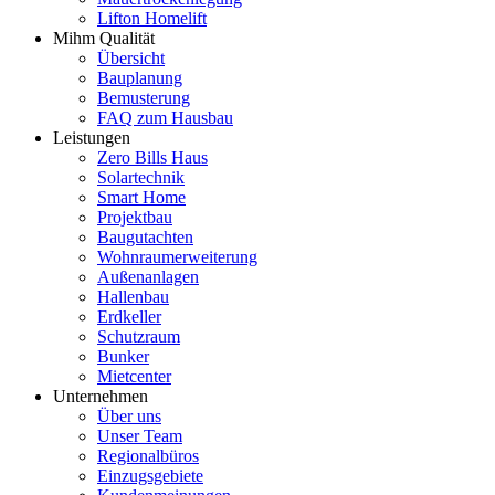
Lifton Homelift
Mihm Qualität
Übersicht
Bauplanung
Bemusterung
FAQ zum Hausbau
Leistungen
Zero Bills Haus
Solartechnik
Smart Home
Projektbau
Baugutachten
Wohnraumerweiterung
Außenanlagen
Hallenbau
Erdkeller
Schutzraum
Bunker
Mietcenter
Unternehmen
Über uns
Unser Team
Regionalbüros
Einzugsgebiete