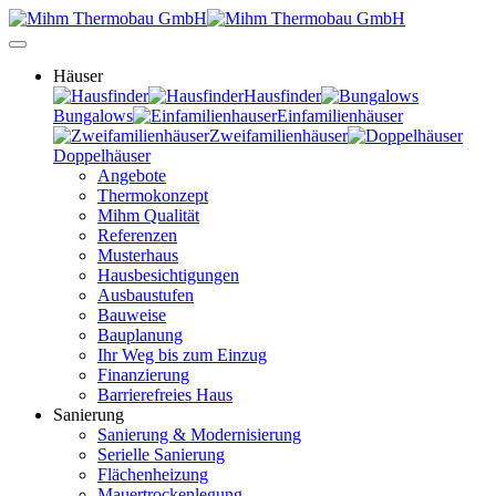
Häuser
Hausfinder
Bungalows
Einfamilienhäuser
Zweifamilienhäuser
Doppelhäuser
Angebote
Thermokonzept
Mihm Qualität
Referenzen
Musterhaus
Hausbesichtigungen
Ausbaustufen
Bauweise
Bauplanung
Ihr Weg bis zum Einzug
Finanzierung
Barrierefreies Haus
Sanierung
Sanierung & Modernisierung
Serielle Sanierung
Flächenheizung
Mauertrockenlegung