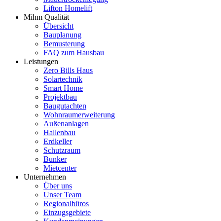
Lifton Homelift
Mihm Qualität
Übersicht
Bauplanung
Bemusterung
FAQ zum Hausbau
Leistungen
Zero Bills Haus
Solartechnik
Smart Home
Projektbau
Baugutachten
Wohnraumerweiterung
Außenanlagen
Hallenbau
Erdkeller
Schutzraum
Bunker
Mietcenter
Unternehmen
Über uns
Unser Team
Regionalbüros
Einzugsgebiete