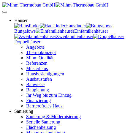
Häuser
Hausfinder
Bungalows
Einfamilienhäuser
Zweifamilienhäuser
Doppelhäuser
Angebote
Thermokonzept
Mihm Qualität
Referenzen
Musterhaus
Hausbesichtigungen
Ausbaustufen
Bauweise
Bauplanung
Ihr Weg bis zum Einzug
Finanzierung
Barrierefreies Haus
Sanierung
Sanierung & Modernisierung
Serielle Sanierung
Flächenheizung
Mauertrockenlegung