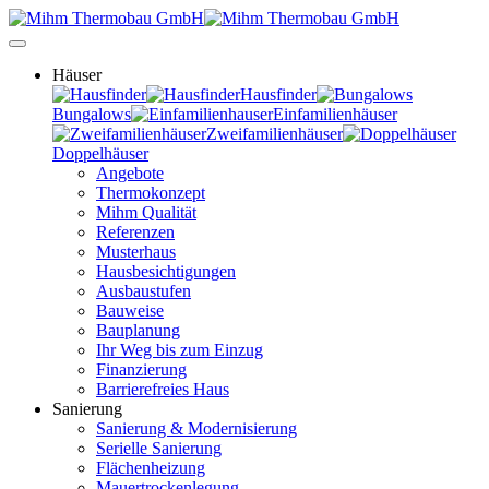
Häuser
Hausfinder
Bungalows
Einfamilienhäuser
Zweifamilienhäuser
Doppelhäuser
Angebote
Thermokonzept
Mihm Qualität
Referenzen
Musterhaus
Hausbesichtigungen
Ausbaustufen
Bauweise
Bauplanung
Ihr Weg bis zum Einzug
Finanzierung
Barrierefreies Haus
Sanierung
Sanierung & Modernisierung
Serielle Sanierung
Flächenheizung
Mauertrockenlegung