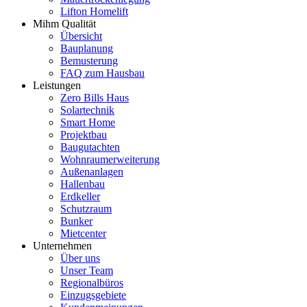
Lifton Homelift
Mihm Qualität
Übersicht
Bauplanung
Bemusterung
FAQ zum Hausbau
Leistungen
Zero Bills Haus
Solartechnik
Smart Home
Projektbau
Baugutachten
Wohnraumerweiterung
Außenanlagen
Hallenbau
Erdkeller
Schutzraum
Bunker
Mietcenter
Unternehmen
Über uns
Unser Team
Regionalbüros
Einzugsgebiete