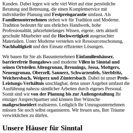
Kunden. Dabei legen wir sehr viel Wert auf eine persönliche
Beratung und Betreuung, die einen Komplettservice mit
individueller Planung und
Festpreisgarantie
umfasst. Als
Familienunternehmen
stehen wir für Tradition und Moderne.
Tradition bedeutet für uns ehrliches Handwerk, hohe
Professionalität, jahrzehntelanges Wissen, eigene, stets aktuell
geschulte Mitarbeiter und die
Hochwertigkeit
ausgesuchter
Materialien. Unter Moderne verstehen wir Ressourcenschonung,
Nachhaltigkeit
und den Einsatz effizienter Lösungen.
Wir bauen für Sie als Bauunternehmen
Einfamilienhäuser,
barrierefreie Bungalows
und moderne
Villen in Sinntal und
seinen Ortsteilen Altengronau, Breunings, Jossa, Mottgers,
Neuengronau, Oberzell, Sannerz, Schwarzenfels, Sterbfritz,
Weichersbach, Weiperz und Züntersbach
. Dabei ist unser
Preis-
Leistungs-Verhältnis
unschlagbar, denn unser Angebot umfasst die
Ausführung nahezu sämtlicher Arbeiten durch eigenes Personal.
Somit sind wir
von der Planung bis zur Außengestaltung
Ihr
einziger Ansprechpartner und können Ihre Wünsche
maßgeschneidert
realisieren. Lediglich Ihr Umzugsunternehmen
müssen Sie noch selbst organisieren. Wir freuen uns, Ihre Träume
verwirklichen zu dürfen.
Unsere Häuser für Sinntal