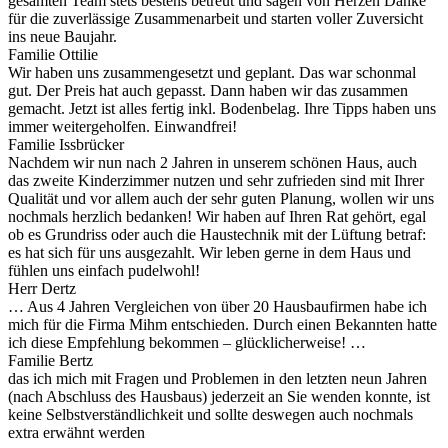
gesamten Team stets bestens betreut und sagen von Herzen Danke
für die zuverlässige Zusammenarbeit und starten voller Zuversicht
ins neue Baujahr.
Familie Ottilie
Wir haben uns zusammengesetzt und geplant. Das war schonmal
gut. Der Preis hat auch gepasst. Dann haben wir das zusammen
gemacht. Jetzt ist alles fertig inkl. Bodenbelag. Ihre Tipps haben uns
immer weitergeholfen. Einwandfrei!
Familie Issbrücker
Nachdem wir nun nach 2 Jahren in unserem schönen Haus, auch
das zweite Kinderzimmer nutzen und sehr zufrieden sind mit Ihrer
Qualität und vor allem auch der sehr guten Planung, wollen wir uns
nochmals herzlich bedanken! Wir haben auf Ihren Rat gehört, egal
ob es Grundriss oder auch die Haustechnik mit der Lüftung betraf:
es hat sich für uns ausgezahlt. Wir leben gerne in dem Haus und
fühlen uns einfach pudelwohl!
Herr Dertz
… Aus 4 Jahren Vergleichen von über 20 Hausbaufirmen habe ich
mich für die Firma Mihm entschieden. Durch einen Bekannten hatte
ich diese Empfehlung bekommen – glücklicherweise! …
Familie Bertz
das ich mich mit Fragen und Problemen in den letzten neun Jahren
(nach Abschluss des Hausbaus) jederzeit an Sie wenden konnte, ist
keine Selbstverständlichkeit und sollte deswegen auch nochmals
extra erwähnt werden