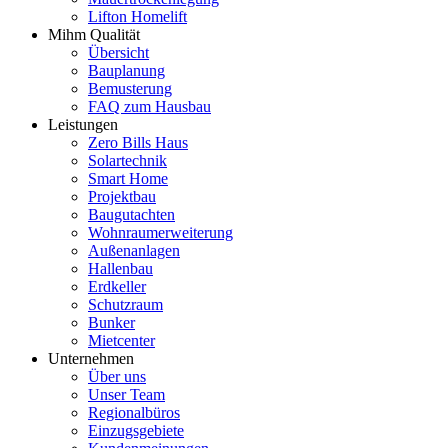
Lifton Homelift
Mihm Qualität
Übersicht
Bauplanung
Bemusterung
FAQ zum Hausbau
Leistungen
Zero Bills Haus
Solartechnik
Smart Home
Projektbau
Baugutachten
Wohnraumerweiterung
Außenanlagen
Hallenbau
Erdkeller
Schutzraum
Bunker
Mietcenter
Unternehmen
Über uns
Unser Team
Regionalbüros
Einzugsgebiete