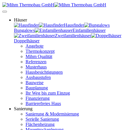
Häuser
Hausfinder
Bungalows
Einfamilienhäuser
Zweifamilienhäuser
Doppelhäuser
Angebote
Thermokonzept
Mihm Qualität
Referenzen
Musterhaus
Hausbesichtigungen
Ausbaustufen
Bauweise
Bauplanung
Ihr Weg bis zum Einzug
Finanzierung
Barrierefreies Haus
Sanierung
Sanierung & Modernisierung
Serielle Sanierung
Flächenheizung
Mauertrockenlegung