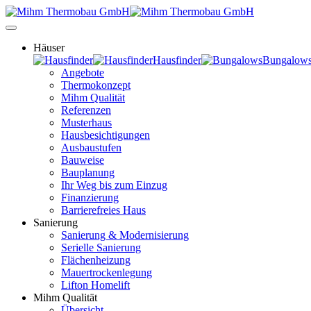
Häuser
Hausfinder
Bungalow
Angebote
Thermokonzept
Mihm Qualität
Referenzen
Musterhaus
Hausbesichtigungen
Ausbaustufen
Bauweise
Bauplanung
Ihr Weg bis zum Einzug
Finanzierung
Barrierefreies Haus
Sanierung
Sanierung & Modernisierung
Serielle Sanierung
Flächenheizung
Mauertrockenlegung
Lifton Homelift
Mihm Qualität
Übersicht