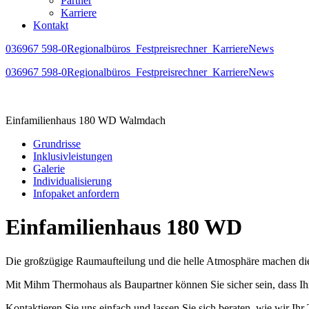
Partner
Karriere
Kontakt
036967 598-0
Regionalbüros
Festpreisrechner
Karriere
News
036967 598-0
Regionalbüros
Festpreisrechner
Karriere
News
Einfamilienhaus 180 WD
Walmdach
Grundrisse
Inklusivleistungen
Galerie
Individualisierung
Infopaket anfordern
Einfamilienhaus 180 WD
Die großzügige Raumaufteilung und die helle Atmosphäre machen die
Mit Mihm Thermohaus als Baupartner können Sie sicher sein, dass Ih
Kontaktieren Sie uns einfach und lassen Sie sich beraten, wie wir Ih