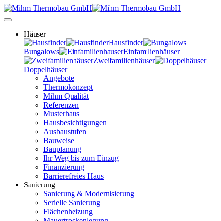
Häuser
Hausfinder
Bungalows
Einfamilienhäuser
Zweifamilienhäuser
Doppelhäuser
Angebote
Thermokonzept
Mihm Qualität
Referenzen
Musterhaus
Hausbesichtigungen
Ausbaustufen
Bauweise
Bauplanung
Ihr Weg bis zum Einzug
Finanzierung
Barrierefreies Haus
Sanierung
Sanierung & Modernisierung
Serielle Sanierung
Flächenheizung
Mauertrockenlegung