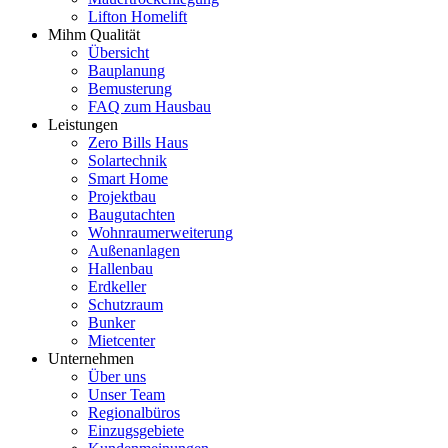
Lifton Homelift
Mihm Qualität
Übersicht
Bauplanung
Bemusterung
FAQ zum Hausbau
Leistungen
Zero Bills Haus
Solartechnik
Smart Home
Projektbau
Baugutachten
Wohnraumerweiterung
Außenanlagen
Hallenbau
Erdkeller
Schutzraum
Bunker
Mietcenter
Unternehmen
Über uns
Unser Team
Regionalbüros
Einzugsgebiete