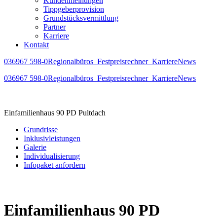
Kundenmeinungen
Tippgeberprovision
Grundstücksvermittlung
Partner
Karriere
Kontakt
036967 598-0
Regionalbüros
Festpreisrechner
Karriere
News
036967 598-0
Regionalbüros
Festpreisrechner
Karriere
News
Einfamilienhaus 90 PD
Pultdach
Grundrisse
Inklusivleistungen
Galerie
Individualisierung
Infopaket anfordern
Einfamilienhaus 90 PD