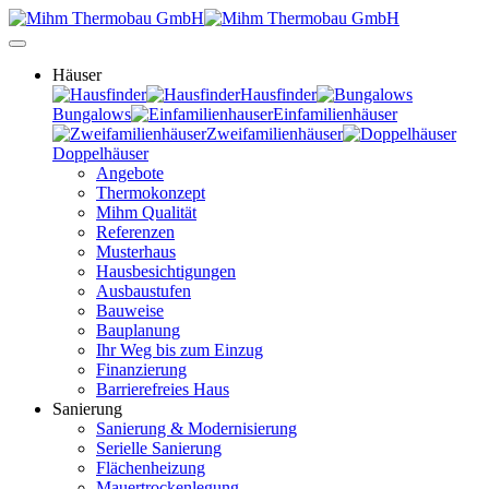
Häuser
Hausfinder
Bungalows
Einfamilienhäuser
Zweifamilienhäuser
Doppelhäuser
Angebote
Thermokonzept
Mihm Qualität
Referenzen
Musterhaus
Hausbesichtigungen
Ausbaustufen
Bauweise
Bauplanung
Ihr Weg bis zum Einzug
Finanzierung
Barrierefreies Haus
Sanierung
Sanierung & Modernisierung
Serielle Sanierung
Flächenheizung
Mauertrockenlegung