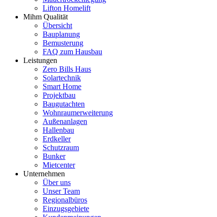
Lifton Homelift
Mihm Qualität
Übersicht
Bauplanung
Bemusterung
FAQ zum Hausbau
Leistungen
Zero Bills Haus
Solartechnik
Smart Home
Projektbau
Baugutachten
Wohnraumerweiterung
Außenanlagen
Hallenbau
Erdkeller
Schutzraum
Bunker
Mietcenter
Unternehmen
Über uns
Unser Team
Regionalbüros
Einzugsgebiete